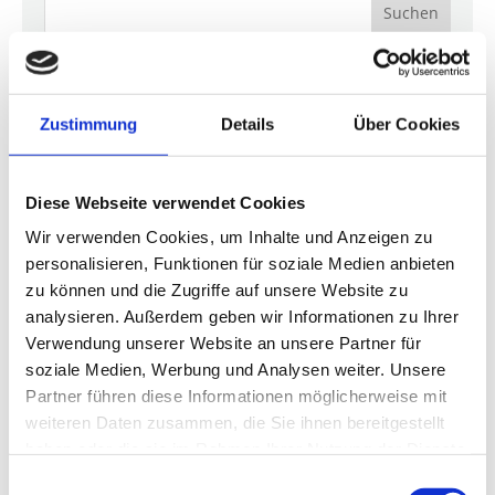
Suchen
AKTUELLE INFOS
Zustimmung
Details
Über Cookies
Neu bei uns: Japanisches Head Spa
Silber-Blond selbst färben? Lieber zum Profi!
Welche natürlichen Ursachen können Haarausfall
Diese Webseite verwendet Cookies
begünstigen?
Wir verwenden Cookies, um Inhalte und Anzeigen zu
Welche mechanischen Einflüsse schädigen das Haar
personalisieren, Funktionen für soziale Medien anbieten
und führen zu Haarausfall?
zu können und die Zugriffe auf unsere Website zu
Welche Maßnahmen helfen, Haarausfall zu
analysieren. Außerdem geben wir Informationen zu Ihrer
reduzieren?
Verwendung unserer Website an unsere Partner für
soziale Medien, Werbung und Analysen weiter. Unsere
Partner führen diese Informationen möglicherweise mit
TAGS
weiteren Daten zusammen, die Sie ihnen bereitgestellt
haben oder die sie im Rahmen Ihrer Nutzung der Dienste
Bessere Schlafqualität
Blondierung
Chemische Einflüsse
gesammelt haben.
Einwilligungsauswahl
Coloration
Färbung
Gesünderes Haarwachstum