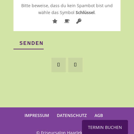
Bitte beweise, dass du kein Spambot bist und
wähle das Symbol
Schlüssel
.
SENDEN
IMPRESSUM
DATENSCHUTZ
AGB
TERMIN BUCHEN
© Friseursalon Haarlekin, 2023