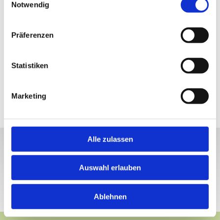
Haarausfall
Notwendig
Haarfarbe
Haarverdichtung
Haarverlängerung
Präferenzen
Hitzeschäden
KM Tresen
Medikamente
Pflegeplan
Stress
Statistiken
Stressabbau & Entspannung
Verbesserte Gesundheit der Kopfhaut
Marketing
Alle zulassen
Auswahl erlauben
Ablehnen