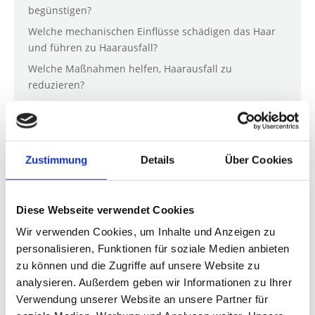
begünstigen?
Welche mechanischen Einflüsse schädigen das Haar
und führen zu Haarausfall?
Welche Maßnahmen helfen, Haarausfall zu
reduzieren?
TAGS
Zustimmung
Details
Über Cookies
Bessere Schlafqualität
Blondierung
Chemische Einflüsse
Coloration
Färbung
Gesünderes Haarwachstum
Haarausfall
Haarfarbe
Haarverdichtung
Diese Webseite verwendet Cookies
Haarverlängerung
Wir verwenden Cookies, um Inhalte und Anzeigen zu
Hitzeschäden
KM Tresen
personalisieren, Funktionen für soziale Medien anbieten
Medikamente
Pflegeplan
Stress
zu können und die Zugriffe auf unsere Website zu
Stressabbau & Entspannung
Verbesserte Gesundheit der Kopfhaut
analysieren. Außerdem geben wir Informationen zu Ihrer
Verwendung unserer Website an unsere Partner für