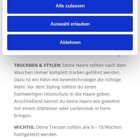
Alle zulassen
Schaum beim gründlichen Ausspülen über die
Längen laufen zu lassen.
Auswahl erlauben
PFLEGE:
Mit einer zu dir und deinem Haar
passenden Kombination aus Conditioner, Maske und
Leave-In Pflege bleiben deine Tressen lange schön.
Ablehnen
Das Haar nach dem Waschen leicht ausdrücken und
nicht trocken zu rubbeln ist auch hier sehr wichtig.
TROCKNEN & STYLEN:
Deine Haare sollten nach dem
Waschen immer komplett trocken geföhnt werden.
Dazu ist ein Föhn mit Ionentechnologie die richtige
Wahl. Vor dem Styling solltest du einen
hochwertigen Hitzeschutz in die Haare geben.
Anschließend kannst du deine Haare wie gewohnt
mit einem Glätteisen oder Lockenstab in Form
bringen.
WICHTIG:
Deine Tressen sollten alle 8 – 10 Wochen
hochgesetzt werden.