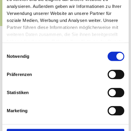
analysieren. Außerdem geben wir Informationen zu Ihrer
Verwendung unserer Website an unsere Partner für
soziale Medien, Werbung und Analysen weiter. Unsere
Partner führen diese Informationen möglicherweise mit
weiteren Daten zusammen, die Sie ihnen bereitgestellt
PFLEGE
haben oder die sie im Rahmen Ihrer Nutzung der Dienste
gesammelt haben.
Einwilligungsauswahl
MÜHELOS MIT EIN PAAR WENIGEN
Notwendig
SCHRITTEN
KÄMMEN:
Mit einer für Tressen geeigneten Bürste
Präferenzen
ist das Kämmen deiner Haare problemlos. Du
solltest lediglich beachten, immer vom Ansatz bis in
die Längen zu kämmen und dich dabei auch jeder
Statistiken
Tresse einzeln zu widmen.
WASCHEN:
Um ein Verkletten deiner Haare zu
Marketing
verhindern, müssen diese immer nach hinten und
niemals über Kopf gewaschen werden. Hierbei reicht
es, den Haaransatz zu shamponieren und den